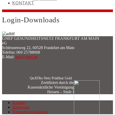
KONTAKT
Login-Downloads
GNEF GESUNDHEITSNETZ FRANKFURT AM MAIN
eG
Schleusenweg 22, 60528 Frankfurt am Main
Telefon: 069 25788008
E-Mail:
info@gnef.de
QuATRo-Netz Prädikat Gold
Zertifiziert durch die
Kassenärztliche Vereinigung
Hessen – Stufe I
Kontakt
Impressum
Datenschutzerklärung