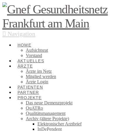
Navigation
HOME
Aufsichtsrat
Vorstand
AKTUELLES
ÄRZTE
Ärzte im Netz
Mitglied werden
Ärzte Login
PATIENTEN
PARTNER
PROJEKTE
Das neue Demenzprojekt
QuATRo
Qualitätsmanagement
Archiv (ältere Projekte)
Elektronischer Arztbrief
InDePendent