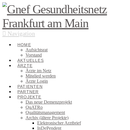
Navigation
HOME
Aufsichtsrat
Vorstand
AKTUELLES
ÄRZTE
Ärzte im Netz
Mitglied werden
Ärzte Login
PATIENTEN
PARTNER
PROJEKTE
Das neue Demenzprojekt
QuATRo
Qualitätsmanagement
Archiv (ältere Projekte)
Elektronischer Arztbrief
InDePendent