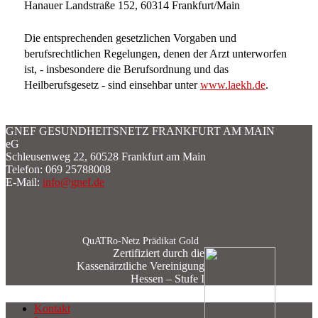
Hanauer Landstraße 152, 60314 Frankfurt/Main
Die entsprechenden gesetzlichen Vorgaben und
berufsrechtlichen Regelungen, denen der Arzt unterworfen
ist, - insbesondere die Berufsordnung und das
Heilberufsgesetz - sind einsehbar unter
www.laekh.de
.
GNEF GESUNDHEITSNETZ FRANKFURT AM MAIN
eG
Schleusenweg 22, 60528 Frankfurt am Main
Telefon: 069 25788008
E-Mail:
info@gnef.de
QuATRo-Netz Prädikat Gold
Zertifiziert durch die
Kassenärztliche Vereinigung
Hessen – Stufe I
Kontakt